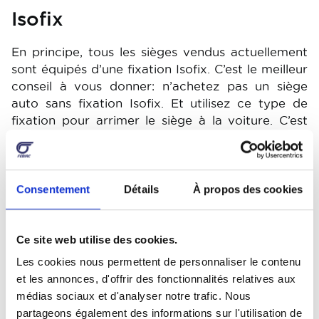
Isofix
En principe, tous les sièges vendus actuellement
sont équipés d’une fixation Isofix. C’est le meilleur
conseil à vous donner: n’achetez pas un siège
auto sans fixation Isofix. Et utilisez ce type de
fixation pour arrimer le siège à la voiture. C’est
très simple d’utilisation. Il suffit de glisser les
barres de fixation le long des crochets intégrés à
la voiture. Un clic et une indication visuelle
confirment le bon ancrage entre le siège et le
Consentement
Détails
À propos des cookies
véhicule. Il ne peut pas y avoir trop de jeu.
Ce site web utilise des cookies.
Ceinture
Les cookies nous permettent de personnaliser le contenu
et les annonces, d'offrir des fonctionnalités relatives aux
Si la voiture n’est pas équipée d’un point de
médias sociaux et d'analyser notre trafic. Nous
fixation Isofix, il reste possible d’installer le siège
partageons également des informations sur l'utilisation de