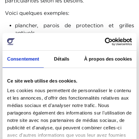
particularités selon les besoins.
Voici quelques exemples:
plancher, parois de protection et grilles
antivols
installations électriques et luminaires
isolation, chauffage supplémentaire ou frigo
Consentement
Détails
À propos des cookies
énergies autonomes (compresseur, groupe
électrogène)
aménagements intérieurs avec tiroirs et
Ce site web utilise des cookies.
rayonnages structurés (kits ou sur mesure)
Les cookies nous permettent de personnaliser le contenu
rampes de chargement
et les annonces, d'offrir des fonctionnalités relatives aux
galeries de toit
médias sociaux et d'analyser notre trafic. Nous
portes échelles ou portes vitres
partageons également des informations sur l'utilisation de
arrimage de charge
notre site avec nos partenaires de médias sociaux, de
éclairage et signalisation
publicité et d'analyse, qui peuvent combiner celles-ci
pose de fenêtres
avec d'autres informations que vous leur avez fournies