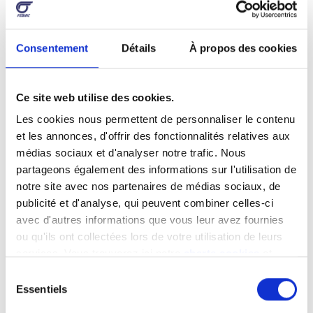
Consentement
Détails
À propos des cookies
Ce site web utilise des cookies.
Les cookies nous permettent de personnaliser le contenu
3. L’immatriculation
et les annonces, d'offrir des fonctionnalités relatives aux
médias sociaux et d'analyser notre trafic. Nous
Votre concessionnaire vous a transmis le précieux
partageons également des informations sur l'utilisation de
formulaire de demande d’immatriculation et vous
notre site avec nos partenaires de médias sociaux, de
avez choisi l’assurance qui correspond au mieux à
publicité et d'analyse, qui peuvent combiner celles-ci
votre utilisation. Ce document est donc complété
avec d'autres informations que vous leur avez fournies
et muni de la vignette d’assurance. Il ne vous
ou qu'ils ont collectées lors de votre utilisation de leurs
reste plus qu’à introduire votre demande à la
services. Vous trouverez ici notre
charte cookies
et
Direction pour l’Immatriculation des Véhicules
les
mentions légales
.
Sélection
(DIV). C’est très simple et trois méthodes s’offrent
Essentiels
du
à vous:
consentement