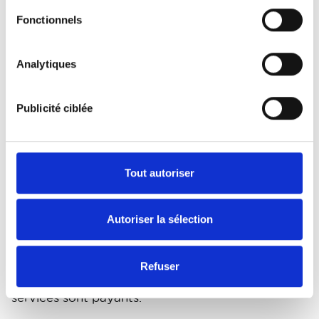
votre courtier d’assurance introduit lui-même
Fonctionnels
la demande dans le système WebDIV
vous vous présentez au guichet de la DIV
Analytiques
pour déposer le formulaire
vous envoyez ce formulaire par courrier à la
DIV (City Atrium Rue du Progrès 56 1210
Publicité ciblée
Bruxelles)
Dans tous les cas, la demande sera transmise au
service Speos de Bpost qui se charge de la
Tout autoriser
fabrication de la plaque. Le facteur vous livre
votre nouvelle plaque avec son certificat
d’immatriculation contre la somme de 30€ à
Autoriser la sélection
payer en liquide à sa réception.
Il existe une procédure accélérée et une
Refuser
possibilité de personnaliser votre plaque mais ces
services sont payants.