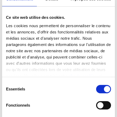
électronique peuvent également être activées
après la livraison. L’infotainment (ou info-
divertissement) et les écrans digitaux ont allongé
Ce site web utilise des cookies.
la liste des envies. L’utilisation des smartphones et
Les cookies nous permettent de personnaliser le contenu
l’explosion récente des applications ont amené les
et les annonces, d'offrir des fonctionnalités relatives aux
conducteurs à souhaiter les mêmes outils à bord
médias sociaux et d'analyser notre trafic. Nous
du véhicule. Les voitures électriques et
partageons également des informations sur l'utilisation de
connectées révolutionnent profondément
notre site avec nos partenaires de médias sociaux, de
l’automobile. Vous pouvez obtenir des services ou
publicité et d'analyse, qui peuvent combiner celles-ci
options en payant un abonnement auprès du
avec d'autres informations que vous leur avez fournies
constructeur. Un système à la carte pour le plaisir
ou qu'ils ont collectées lors de votre utilisation de leurs
de tous.
services. Vous trouverez ici notre
charte cookies
et
les
mentions légales
.
Sélection
Image
Essentiels
du
consentement
Fonctionnels