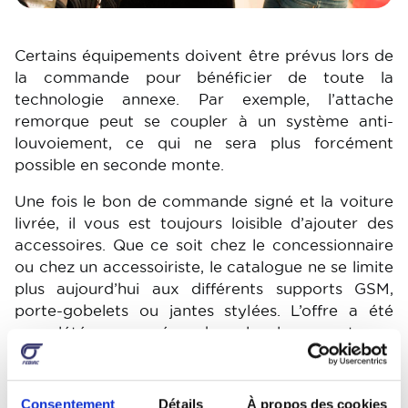
Certains équipements doivent être prévus lors de
la commande pour bénéficier de toute la
technologie annexe. Par exemple, l’attache
remorque peut se coupler à un système anti-
louvoiement, ce qui ne sera plus forcément
possible en seconde monte.
Une fois le bon de commande signé et la voiture
livrée, il vous est toujours loisible d’ajouter des
accessoires. Que ce soit chez le concessionnaire
ou chez un accessoiriste, le catalogue ne se limite
plus aujourd’hui aux différents supports GSM,
porte-gobelets ou jantes stylées. L’offre a été
complétée pour répondre plus largement aux
demandes des clients qui n’ont pas pensé à tout
lors de l’achat ou qui ont de nouveaux besoins au
fil du temps. Certaines options à gestion
Consentement
Détails
À propos des cookies