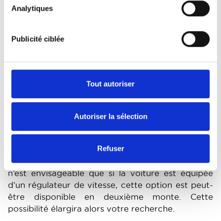
Analytiques
Publicité ciblée
Tout autoriser
Et pour les plus anciennes?
Autoriser la sélection
Si vous cherchez une voiture d’occasion ou un
Refuser
youngtimer, renseignez-vous également sur les
accessoires disponibles. En effet, si votre achat
n’est envisageable que si la voiture est équipée
d’un régulateur de vitesse, cette option est peut-
être disponible en deuxième monte. Cette
possibilité élargira alors votre recherche.