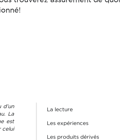
ionné!
u d’un
La lecture
au. La
me est
Les expériences
 celui
Les produits dérivés