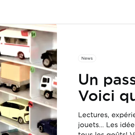
News
Un pass
Voici q
Lectures, expéri
jouets… Les idée
tous les goûts! 