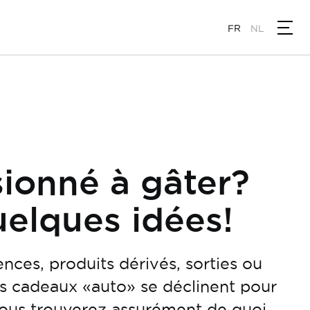
FR
NL
ionné à gâter?
uelques idées!
ences, produits dérivés, sorties ou
s cadeaux «auto» se déclinent pour
Vous trouverez assurément de quoi