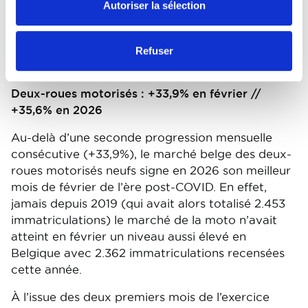
immatriculations contre 686 en février 2025. Au
Autoriser la sélection
cumul des deux premiers mois de l’exercice 2026,
les véhicules utilitaires lourds à partir de 16 tonnes
totalisent 1.422 nouvelles immatriculations contre
Refuser
1.664 en 2025 (-14,5%).
Deux-roues motorisés : +33,9% en février //
+35,6% en 2026
Au-delà d’une seconde progression mensuelle
consécutive (+33,9%), le marché belge des deux-
roues motorisés neufs signe en 2026 son meilleur
mois de février de l’ère post-COVID. En effet,
jamais depuis 2019 (qui avait alors totalisé 2.453
immatriculations) le marché de la moto n’avait
atteint en février un niveau aussi élevé en
Belgique avec 2.362 immatriculations recensées
cette année.
À l’issue des deux premiers mois de l’exercice