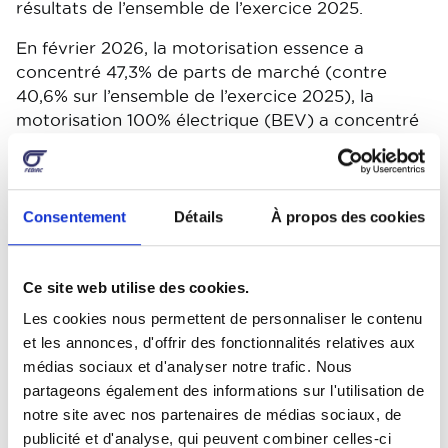
résultats de l’ensemble de l’exercice 2025.
En février 2026, la motorisation essence a
concentré 47,3% de parts de marché (contre
40,6% sur l’ensemble de l’exercice 2025), la
motorisation 100% électrique (BEV) a concentré
31,5% de parts de marché (-3,2% par rapport à
l’exercice 2025) et les motorisations hybrides ont
regroupé 18,9% de parts de marché (-2% par
rapport à l’exercice 2025). La motorisation diesel
Consentement
Détails
À propos des cookies
figurait quant à elle en février sous le seuil des 2%
de parts de marché.
Ce site web utilise des cookies.
Véhicules utilitaires légers : -12,5% en février //
Les cookies nous permettent de personnaliser le contenu
-12,1% en 2026
et les annonces, d'offrir des fonctionnalités relatives aux
médias sociaux et d'analyser notre trafic. Nous
5.791 véhicules utilitaires légers neufs ont été
partageons également des informations sur l'utilisation de
immatriculés en février 2026. Ce résultat
notre site avec nos partenaires de médias sociaux, de
représente un recul de -12,5% par rapport aux
publicité et d'analyse, qui peuvent combiner celles-ci
6.615 véhicules utilitaires légers immatriculés en