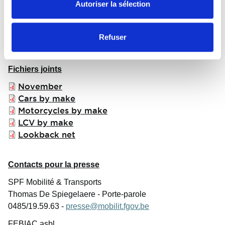
Autoriser la sélection
Au cumul des 11 premiers mois, le marché des deux-roues
motorisés neufs totalise 24.167 immatriculations, ce qui
Refuser
représente un recul de -9,1% face aux excellents résultats
de 2024.
Fichiers joints
File
November
File
Cars by make
File
Motorcycles by make
File
LCV by make
File
Lookback net
Contacts pour la presse
SPF Mobilité & Transports
Thomas De Spiegelaere - Porte-parole
0485/19.59.63 -
presse@mobilit.fgov.be
FEBIAC asbl