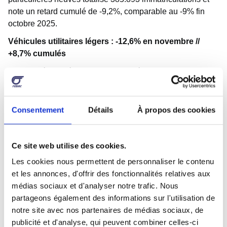
note un retard cumulé de -9,2%, comparable au -9% fin
octobre 2025.
Véhicules utilitaires légers : -12,6% en novembre //
+8,7% cumulés
Le marché des véhicules utilitaires légers enregistre en
novembre un recul de -12,6% de ses immatriculations
(-657 unités). Néanmoins, au cumul des 11 premiers mois,
ce marché continue d’afficher un résultat positif avec
Consentement
Détails
À propos des cookies
66.325 immatriculations contre 61.032 à l’issue des 11
premiers mois 2024.
Ce site web utilise des cookies.
Véhicules utilitaires lourds
Les cookies nous permettent de personnaliser le contenu
<16 tonnes : -28% en novembre // -5,9% cumulés
et les annonces, d'offrir des fonctionnalités relatives aux
>=16 tonnes : +2,6% en novembre // -4,8% cumulés
médias sociaux et d'analyser notre trafic. Nous
Les véhicules utilitaires lourds neufs de moins de 16
partageons également des informations sur l'utilisation de
tonnes notent un net recul ce mois de novembre 2025, par
notre site avec nos partenaires de médias sociaux, de
rapport à novembre 2024 : 82 immatriculations cette année
publicité et d'analyse, qui peuvent combiner celles-ci