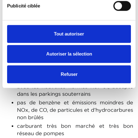
accepté dans les parkings souterrains
Publicité ciblée
moins polluant et plus économique (10% de
CO2 en moins que l’essence)
Tout autoriser
Moteur à combustion interne
au gaz de pétrole liquéfié
(LPG)
Autoriser la sélection
gaz composé de propane et butane
Refuser
récupéré lors de la distillation du pétrole brut
avec les nouvelles normes R67-01, accepté
dans les parkings souterrains
pas de benzène et émissions moindres de
NOx, de CO, de particules et d’hydrocarbures
non brûlés
carburant très bon marché et très bon
réseau de pompes