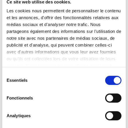
Ce site web utilise des cookies.
Les cookies nous permettent de personnaliser le contenu
et les annonces, d'offrir des fonctionnalités relatives aux
médias sociaux et d'analyser notre trafic. Nous
partageons également des informations sur l'utilisation de
notre site avec nos partenaires de médias sociaux, de
publicité et d'analyse, qui peuvent combiner celles-ci
avec d'autres informations que vous leur avez fournies
ou qu'ils ont collectées lors de votre utilisation de leurs
services. Vous trouverez ici notre
charte cookies
et
Moteur à combustion interne
les
mentions légales
.
Sélection
au gaz naturel (CNG)
Essentiels
du
consentement
carburant essentiellement composé de
Fonctionnels
méthane, le gaz naturel
peut être entièrement décarboné (e-CNG)
toujours avec un moteur capable de rouler à
Analytiques
l’essence (réserve pour continuer sans CNG)