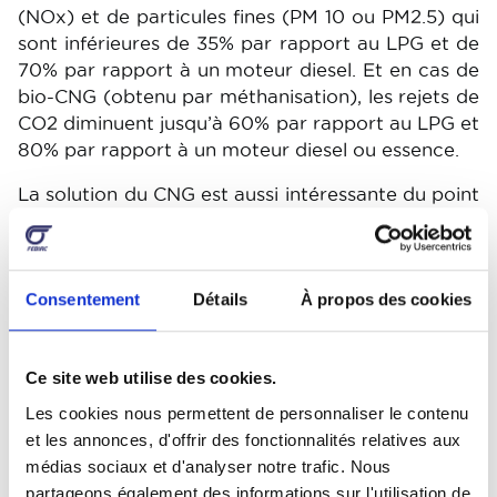
(NOx) et de particules fines (PM 10 ou PM2.5) qui
sont inférieures de 35% par rapport au LPG et de
70% par rapport à un moteur diesel. Et en cas de
bio-CNG (obtenu par méthanisation), les rejets de
CO2 diminuent jusqu’à 60% par rapport au LPG et
80% par rapport à un moteur diesel ou essence.
La solution du CNG est aussi intéressante du point
de vue de la sécurité. Ce gaz est plus léger que
l’air, ce qui signifie aussi qu’il se dissipe lorsqu’il est
libéré. Résultat: pas de restriction pour accéder
Consentement
Détails
À propos des cookies
aux parkings souterrains, comme c’est le cas pour
le LPG. Rouler au CNG est actuellement
également moins cher que de rouler au diesel et à
Ce site web utilise des cookies.
l’essence. Une voiture au CNG nécessite en
revanche des entretiens un peu plus fréquents du
Les cookies nous permettent de personnaliser le contenu
fait du caractère plus sec du CNG. Dès lors, il faut
et les annonces, d'offrir des fonctionnalités relatives aux
une lubrification plus soutenue des pièces
médias sociaux et d'analyser notre trafic. Nous
mécaniques. Les bonbonnes sont généralement
partageons également des informations sur l'utilisation de