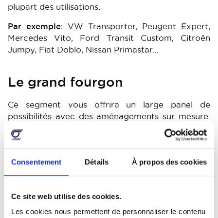
plupart des utilisations.
Par exemple
: VW Transporter, Peugeot Expert,
Mercedes Vito, Ford Transit Custom, Citroën
Jumpy, Fiat Doblo, Nissan Primastar…
Le grand fourgon
Ce segment vous offrira un large panel de
possibilités avec des aménagements sur mesure.
Sa longueur va jusqu’à 5 mètres pour une hauteur
d’un peu plus de 2 mètres avec des versions
rehaussées.
Consentement
Détails
À propos des cookies
Par exemple
: Renault Master, Fiat Ducato,
Mercedes Sprinter, VW Crafter, Ford Transit 2T,
Citroën Jumper, Peugeot Boxer, Nissan Interstar,
Ce site web utilise des cookies.
Toyota Proace Van, Iveco Daily, Man TGE…
Les cookies nous permettent de personnaliser le contenu