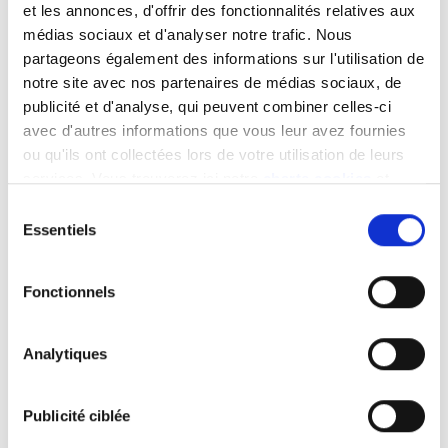
et les annonces, d'offrir des fonctionnalités relatives aux
Le pick-up
médias sociaux et d'analyser notre trafic. Nous
partageons également des informations sur l'utilisation de
notre site avec nos partenaires de médias sociaux, de
Votre allié si vous devez tracter ou emprunter des
publicité et d'analyse, qui peuvent combiner celles-ci
chemins difficilement accessibles. Votre choix du
avec d'autres informations que vous leur avez fournies
type de cabine aura une influence sur la capacité
ou qu'ils ont collectées lors de votre utilisation de leurs
de charge de la benne. Il permet de nombreuses
services. Vous trouverez ici notre
charte cookies
et
personnalisations.
les
mentions légales
.
Sélection
Par exemple
: Ford Ranger, VW Amarok, Toyota
Essentiels
du
Hilux, Isuzu D-Max…
consentement
Fonctionnels
Image
Analytiques
Publicité ciblée