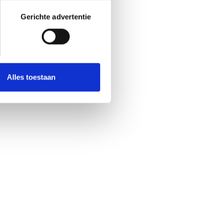
Gerichte advertentie
Alles toestaan
FEBIAC v.z.w.
Woluwedal 46 bus 6
1200 Brussel
info@febiac.be