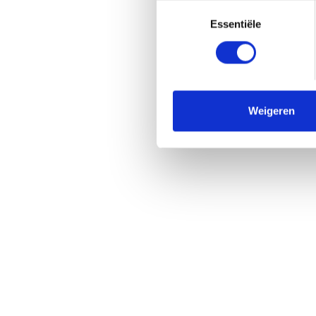
Toestemmingsselectie
Essentiële
Weigeren
Praktische
Links
informatie
Publicaties
Contact
Tax Calculator
Jobs
Specx (Technicar)