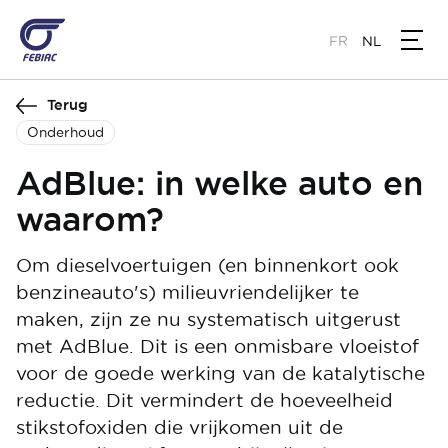
Overslaan
en
FR
NL
naar
de
Terug
inhoud
gaan
Onderhoud
AdBlue: in welke auto en
waarom?
Om dieselvoertuigen (en binnenkort ook
benzineauto's) milieuvriendelijker te
maken, zijn ze nu systematisch uitgerust
met AdBlue. Dit is een onmisbare vloeistof
voor de goede werking van de katalytische
reductie. Dit vermindert de hoeveelheid
stikstofoxiden die vrijkomen uit de