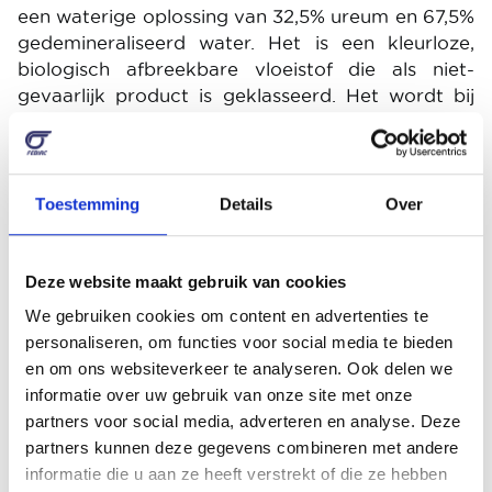
een waterige oplossing van 32,5% ureum en 67,5%
gedemineraliseerd water. Het is een kleurloze,
biologisch afbreekbare vloeistof die als niet-
gevaarlijk product is geklasseerd. Het wordt bij
de uitlaatgassen gevoegd en vormt dan
ammoniak, dat op zijn beurt stikstofoxiden
reduceert tot stikstof en waterdamp, twee
ongevaarlijke stoffen.
Toestemming
Details
Over
Hoe ga je te werk?
Deze website maakt gebruik van cookies
We gebruiken cookies om content en advertenties te
Auto's beschikken over kleine extra tanks die op
personaliseren, om functies voor social media te bieden
verschillende tijdstippen bijgevuld moeten
en om ons websiteverkeer te analyseren. Ook delen we
worden. Een waarschuwingslampje op het
informatie over uw gebruik van onze site met onze
instrumentenpaneel geeft aan wanneer de
partners voor social media, adverteren en analyse. Deze
actieradius van AdBlue minder dan 3.000km
partners kunnen deze gegevens combineren met andere
bedraagt. Je moet rekenen op een AdBlue-
informatie die u aan ze heeft verstrekt of die ze hebben
verbruik dat schommelt tussen 1 en 2 liter per