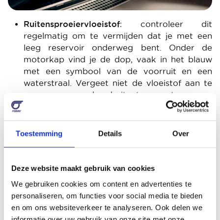
Ruitensproeiervloeistof
: controleer dit
regelmatig om te vermijden dat je met een
leeg reservoir onderweg bent. Onder de
motorkap vind je de dop, vaak in het blauw
met een symbool van de voorruit en een
waterstraal. Vergeet niet de vloeistof aan te
passen aan de buitentemperatuur om
bevriezing te voorkomen.
Smering
: als je auto geen elektronische
oliepeilstok heeft, controleer het oliepeil dan
Toestemming
Details
Over
elke 10.000km. Een eenvoudig doekje
volstaat: duik onder de motorkap en
controleer het peil. Als je vaststelt dat het peil
Deze website maakt gebruik van cookies
iets te laag is, vul dan bij met de olie
We gebruiken cookies om content en advertenties te
aanbevolen door de fabrikant. Opgelet,
personaliseren, om functies voor social media te bieden
gebruik niet zomaar om het even welke olie!
en om ons websiteverkeer te analyseren. Ook delen we
informatie over uw gebruik van onze site met onze