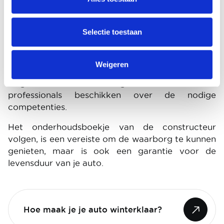
Je concessiehouder blijft uiteraard de
bevoorrechte gesprekspartner in geval van twijfel
of vragen. Vergeet niet dat het om je veiligheid
Selectie toestaan
gaat.
De elektronica van moderne auto's vereist
Weigeren
specifieke kennis en aangepast materieel. Zelf je
wagen onderhouden gaat niet zomaar,
professionals beschikken over de nodige
competenties.
Het onderhoudsboekje van de constructeur
volgen, is een vereiste om de waarborg te kunnen
genieten, maar is ook een garantie voor de
levensduur van je auto.
Hoe maak je je auto winterklaar?