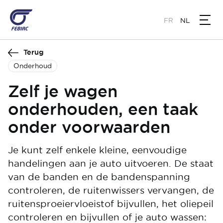
Overslaan
en
FR
NL
naar
de
Terug
inhoud
gaan
Onderhoud
Zelf je wagen
onderhouden, een taak
onder voorwaarden
Je kunt zelf enkele kleine, eenvoudige
handelingen aan je auto uitvoeren. De staat
van de banden en de bandenspanning
controleren, de ruitenwissers vervangen, de
ruitensproeiervloeistof bijvullen, het oliepeil
controleren en bijvullen of je auto wassen: