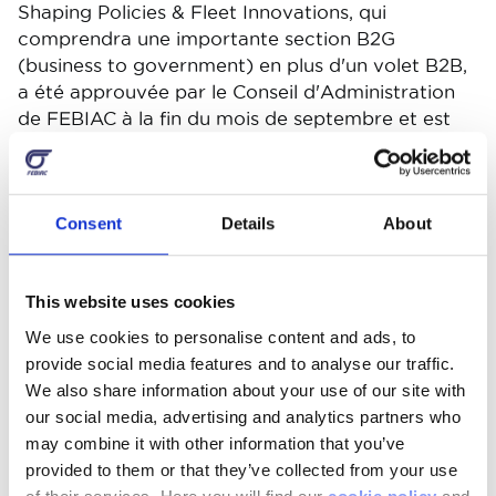
Shaping Policies & Fleet Innovations, qui
comprendra une importante section B2G
(business to government) en plus d'un volet B2B,
a été approuvée par le Conseil d'Administration
de FEBIAC à la fin du mois de septembre et est
actuellement en cours de finalisation par les
différentes équipes de la fédération.
-« Entre la présidence belge du Conseil européen
Consent
Details
About
et les différentes élections qui se profileront en
juin puis en octobre, 2024 sera une année cruciale
en termes d'élaboration de politiques. Pour notre
This website uses cookies
secteur, il était absolument inconcevable de
We use cookies to personalise content and ads, to
demeurer sur la touche dans une période aussi
provide social media features and to analyse our traffic.
importante, » poursuit Kris Gysels, Directeur
We also share information about your use of our site with
Public Affairs de FEBIAC. « Plus que jamais, nous
our social media, advertising and analytics partners who
devons mettre en avant nos développements
may combine it with other information that you’ve
technologiques, nos produits et nos services mais
provided to them or that they’ve collected from your use
aussi engager un débat ouvert avec le monde