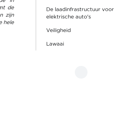
de in
emt de
De laadinfrastructuur voor
n zijn
elektrische auto's
e hele
Veiligheid
Lawaai