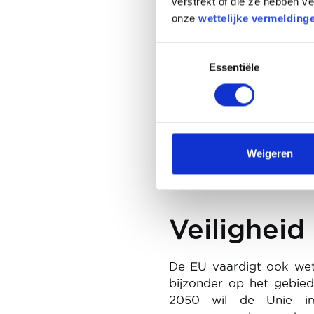
verstrekt of die ze hebben 
De laadinf
onze
wettelijke vermelding
elektrisch
Toestemmingsselectie
Essentiële
Met de energietransitie
maatregelen getroffen o
te breiden. De Europe
laadpunten te install
automobilisten een grote
Weigeren
genieten.
Veiligheid
De EU vaardigt ook wetg
bijzonder op het gebie
2050 wil de Unie im