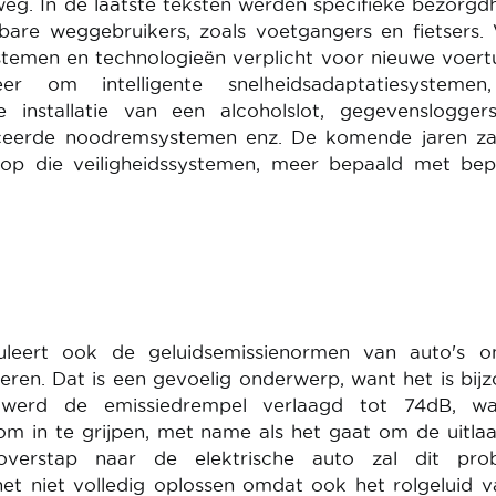
g. In de laatste teksten werden specifieke bezorgd
re weggebruikers, zoals voetgangers en fietsers. 
emen en technologieën verplicht voor nieuwe voert
 om intelligente snelheidsadaptatiesystemen
 installatie van een alcoholslot, gegevenslogger
nceerde noodremsystemen enz. De komende jaren za
op die veiligheidssystemen, meer bepaald met bep
uleert ook de geluidsemissienormen van auto's 
teren. Dat is een gevoelig onderwerp, want het is bij
werd de emissiedrempel verlaagd tot 74dB, w
 om in te grijpen, met name als het gaat om de uitla
 overstap naar de elektrische auto zal dit pro
het niet volledig oplossen omdat ook het rolgeluid 