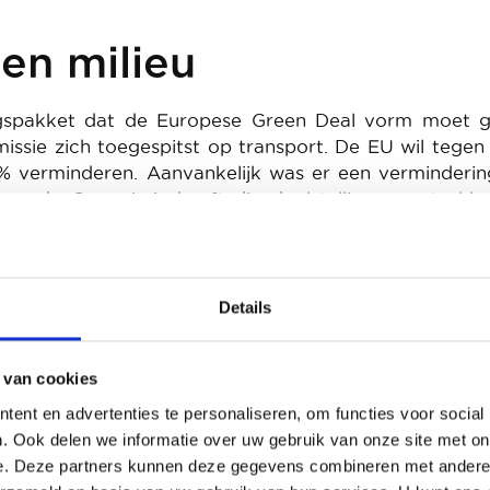
 en milieu
ngspakket dat de Europese Green Deal vorm moet g
ssie zich toegespitst op transport. De EU wil tege
% verminderen. Aanvankelijk was er een verminderin
aar de Commissie heeft die doelstelling opgetrokke
verbod op de verkoop van nieuwe thermische mod
ook hybride) aan toe te voegen vanaf 1 januari 20
we regelgeving is enorm voor de gebruikers di
 kopen. Elektrische auto's zijn vandaag immers nog 
Details
he auto's. Daarom rijzen er dus vragen rond so
opa heeft geen budget voorzien om deze transit
 van cookies
le inspanningen zijn ten laste van de lidstaten en
ent en advertenties te personaliseren, om functies voor social
. Ook delen we informatie over uw gebruik van onze site met on
e. Deze partners kunnen deze gegevens combineren met andere i