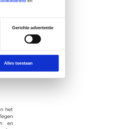
cookiebeleid
en
Gerichte advertentie
missie
en uit
lieke
en de
moeten
Alles toestaan
in het
Tegen
en en