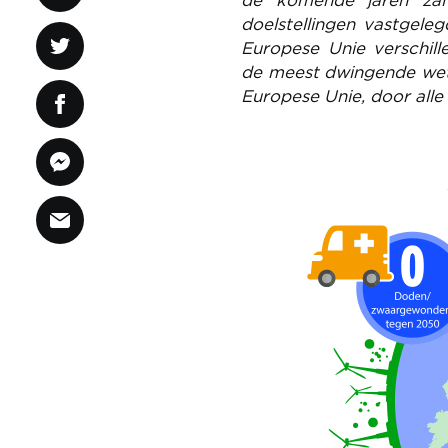
de komende jaren zal
doelstellingen vastgele
Europese Unie verschill
de meest dwingende wetg
Europese Unie, door alle
Image