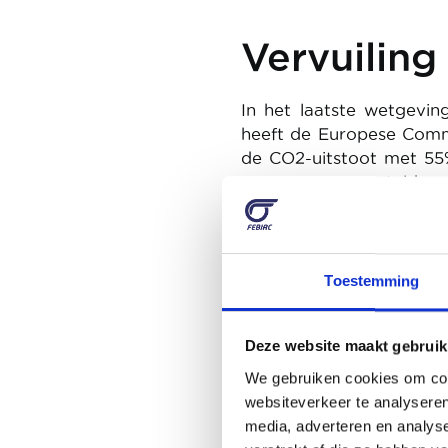
Vervuiling
In het laatste wetgevi
heeft de Europese Commi
de CO2-uitstoot met 55
37,5% vooropgesteld, m
55% door er ook het 
(benzine, diesel, maar 
impact van deze nieu
elektrische auto moeten
Toestemming
duurder dan thermisc
rechtvaardigheid. Eur
Deze website maakt gebruik
begeleiden. De financië
burgers.
We gebruiken cookies om cont
websiteverkeer te analyseren
media, adverteren en analys