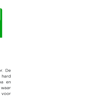
r. De
 hard
pa en
n waar
n voor