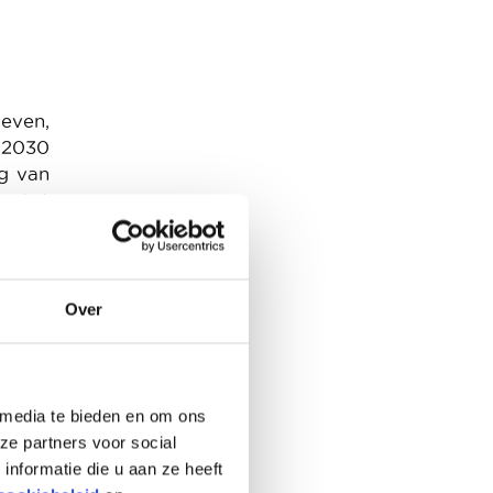
even,
n 2030
g van
n tot
ellen
35. De
e een
altijd
Over
ciale
ie te
/of de
 media te bieden en om ons
ze partners voor social
nformatie die u aan ze heeft