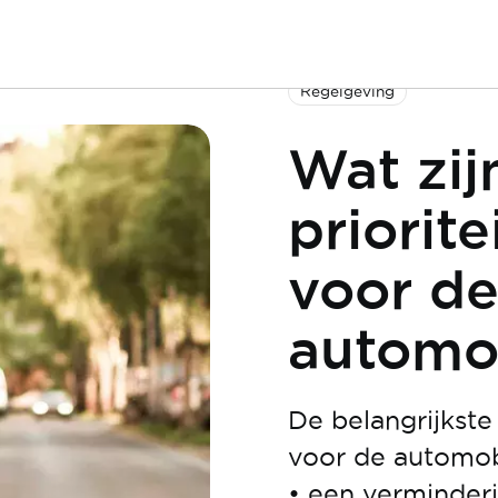
Regelgeving
Wat zij
priorit
voor d
automo
De belangrijkste
voor de automobi
• een verminder