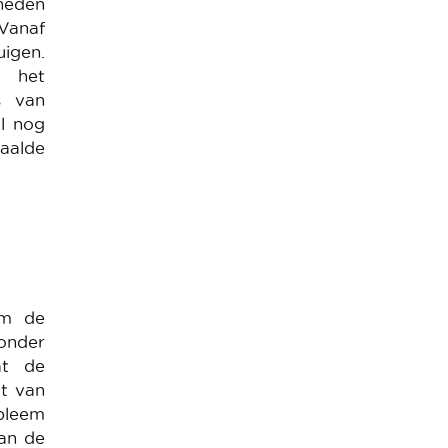
heden
Vanaf
uigen.
, het
s van
l nog
aalde
om de
zonder
at de
at van
bleem
van de