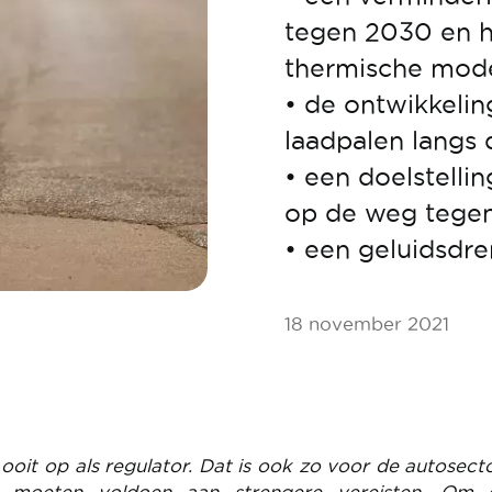
tegen 2030 en h
thermische mode
• de ontwikkelin
laadpalen langs
• een doelstell
op de weg tege
• een geluidsdr
18 november 2021
oit op als regulator. Dat is ook zo voor de autosecto